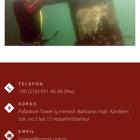
TELEFON
+90 (216) 451 48 48 (Pbx)
ADRES
Palladium Tower iş merkezi. Barbaros mah. Kardelen
sok. no:2 kat:15 Ataşehir/İstanbul
EMAIL
izomas@izomas.com.tr