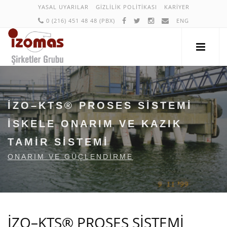
YASAL UYARILAR
GIZLILIK POLITIKASI
KARIYER
0 (216) 451 48 48 (PBX)
ENG
İZO–KTS® PROSES SİSTEMİ
İSKELE ONARIM VE KAZIK
TAMİR SİSTEMİ
ONARIM VE GÜÇLENDIRME
İZO–KTS® PROSES SİSTEMİ